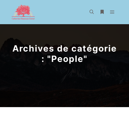
Menu pr
Rechercher
Plus d’infos
Archives de catégorie
: "
People
"